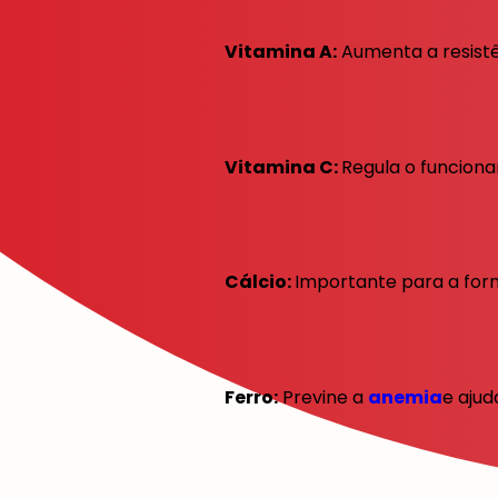
Vitamina A:
Aumenta a resistê
Vitamina C:
Regula o funciona
Cálcio:
Importante para a for
Ferro:
Previne a
anemia
e ajud