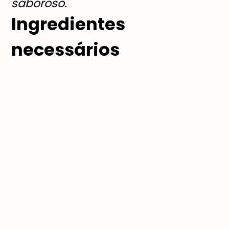
saboroso.
Ingredientes
necessários
Se você está em busca de uma
refeição deliciosa, saudável e fácil
de fazer, precisará dos seguintes
itens:
250 gramas de cogumelos sortidos