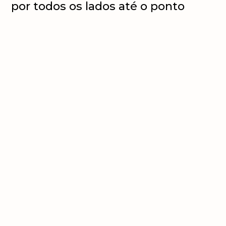
por todos os lados até o ponto
desejado e então disponha 2 fatias
de queijo sobre cada hambúrguer
e tampe até que o queijo derreta.
Disponha a carne de hambúrguer
com queijo sobre a base do pão
besuntado com maionese, o
tomate, a cebola roxa, a alface e a
cebola caramelizada.
Sirva acompanhado de batatas
fritas.