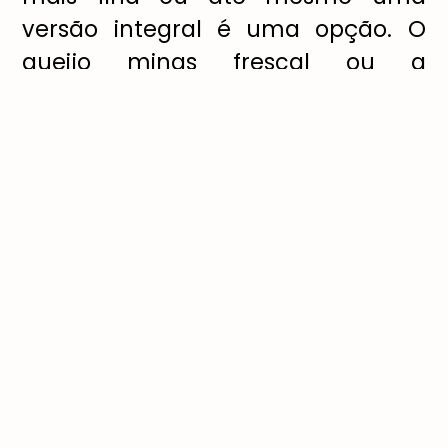
versão integral é uma opção. O
queijo minas frescal ou a
mussarela de búfala são boas
substituições para reduzirmos as
calorias, por exemplo”.
As pizzas vegetarianas também
podem fazer parte desse cardápio.
Carolina indica uma opção com
três cogumelos (shiitake, shimeji e
paris) ou abobrinha, shiitake e alho