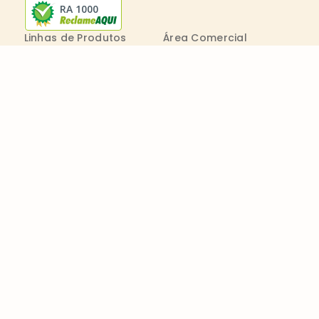
RA 1000
Linhas de Produtos
Área Comercial
Receitas
Contato Comercial
Blog
Boleto On-line
Canal de Denúncia
Transparência salarial
Comenta
Trabalhe na Bimbo
Contatos
0800 011 1938
Seg. a Sex.: 09h - 20h
consumidor@wickbold.com.br