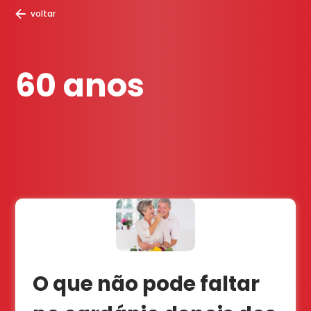
voltar
60 anos
O que não pode faltar