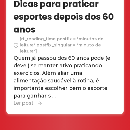
Dicas para praticar
esportes depois dos 60
anos
[rt_reading_time postfix = "minutos de
leitura" postfix_singular = "minuto de
leitura"]
Quem já passou dos 60 anos pode (e
deve!) se manter ativo praticando
exercícios. Além aliar uma
alimentação saudável à rotina, é
importante escolher bem o esporte
para ganhar s ...
Ler post