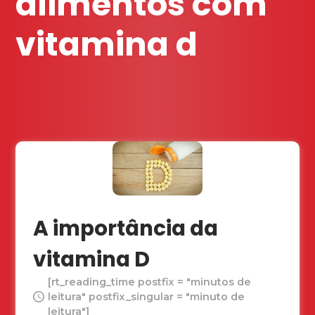
alimentos com
vitamina d
A importância da
vitamina D
[rt_reading_time postfix = "minutos de
leitura" postfix_singular = "minuto de
leitura"]