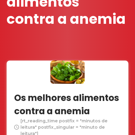
alimentos
contra a anemia
Os melhores alimentos
contra a anemia
[rt_reading_time postfix = "minutos de
leitura" postfix_singular = "minuto de
leitura"]