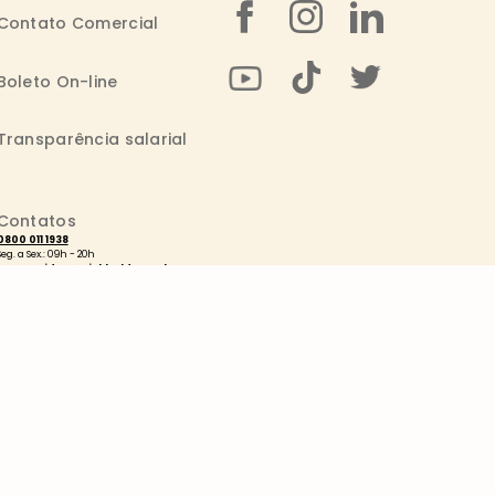
Contato Comercial
Boleto On-line
Transparência salarial
Contatos
0800 011 1938
Seg. a Sex.: 09h - 20h
consumidor@wickbold.com.br