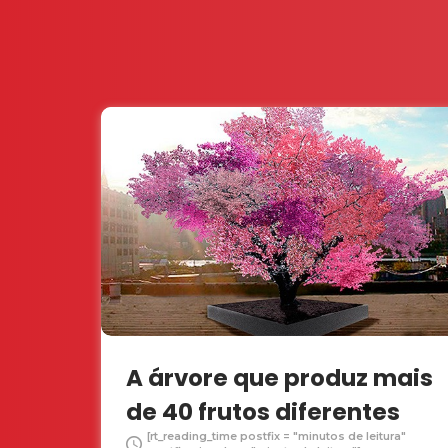
A árvore que produz mais
de 40 frutos diferentes
[rt_reading_time postfix = "minutos de leitura"