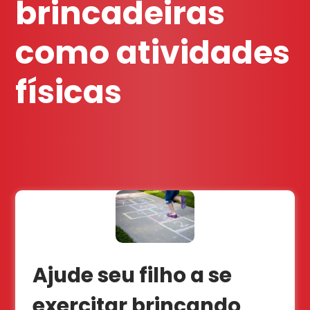
brincadeiras
como atividades
físicas
Ajude seu filho a se
exercitar brincando