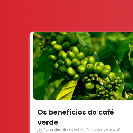
Os benefícios do café
verde
[rt_reading_time postfix = "minutos de leitura"