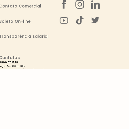
Contato Comercial
Boleto On-line
Transparência salarial
Contatos
0800 011 1938
Seg. a Sex.: 09h - 20h
consumidor@wickbold.com.br