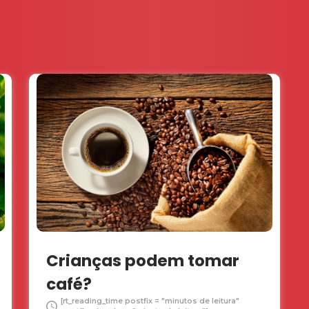
Crianças podem tomar
café?
[rt_reading_time postfix = "minutos de leitura"