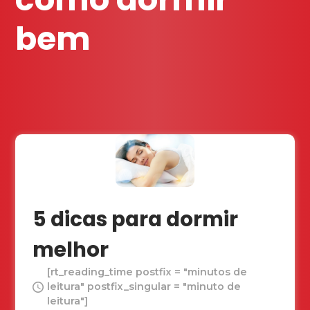
bem
5 dicas para dormir
melhor
[rt_reading_time postfix = "minutos de
leitura" postfix_singular = "minuto de
leitura"]