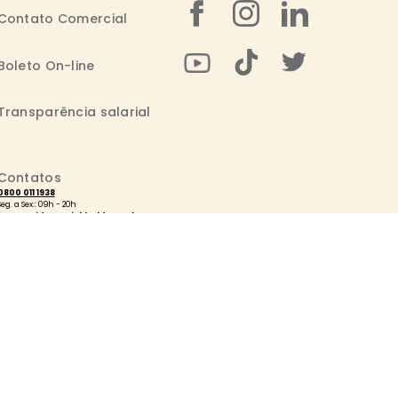
Contato Comercial
Boleto On-line
Transparência salarial
Contatos
0800 011 1938
Seg. a Sex.: 09h - 20h
consumidor@wickbold.com.br