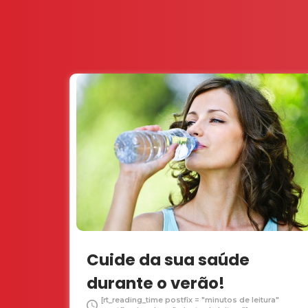
Cuide da sua saúde
durante o verão!
[rt_reading_time postfix = "minutos de leitura"