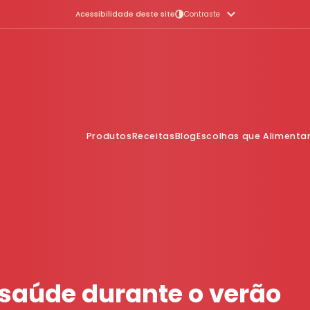
Acessibilidade deste site
Contraste
Cores Originais
Contraste aumentado
Monocromático
Escala de cinza invertida
Cor invertida
Produtos
Receitas
Blog
Escolhas que Aliment
 saúde durante o verão