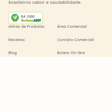
brasileiros sabor e saudabilidade.
RA 1000
Linhas de Produtos
Área Comercial
Receitas
Contato Comercial
Blog
Boleto On-line
Canal de Denúncia
Transparência salarial
Comenta
Trabalhe na Bimbo
Contatos
0800 011 1938
Seg. a Sex.: 09h - 20h
consumidor@wickbold.com.br