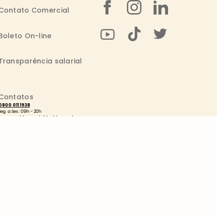
Contato Comercial
Boleto On-line
Transparência salarial
Contatos
0800 011 1938
Seg. a Sex.: 09h - 20h
consumidor@wickbold.com.br