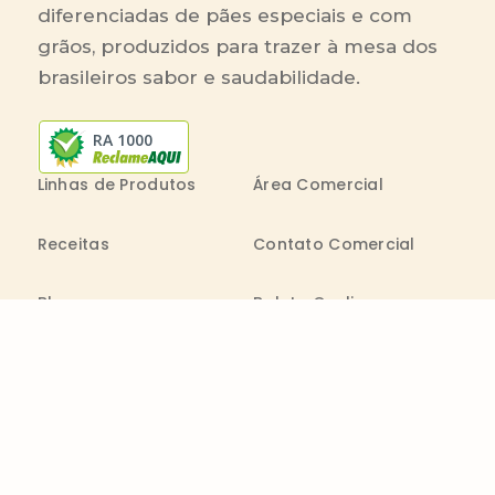
diferenciadas de pães especiais e com
grãos, produzidos para trazer à mesa dos
brasileiros sabor e saudabilidade.
RA 1000
Linhas de Produtos
Área Comercial
Receitas
Contato Comercial
Blog
Boleto On-line
Canal de Denúncia
Transparência salarial
Comenta
Trabalhe na Bimbo
Contatos
0800 011 1938
Seg. a Sex.: 09h - 20h
consumidor@wickbold.com.br