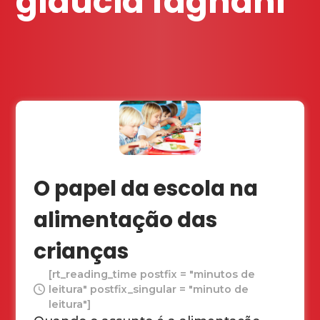
glaucia fagnani
O papel da escola na
alimentação das
crianças
[rt_reading_time postfix = "minutos de
leitura" postfix_singular = "minuto de
leitura"]