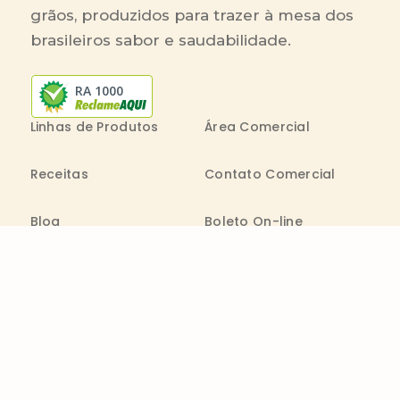
grãos, produzidos para trazer à mesa dos
brasileiros sabor e saudabilidade.
RA 1000
Linhas de Produtos
Área Comercial
Receitas
Contato Comercial
Blog
Boleto On-line
Canal de Denúncia
Transparência salarial
Comenta
Trabalhe na Bimbo
Contatos
0800 011 1938
Seg. a Sex.: 09h - 20h
consumidor@wickbold.com.br