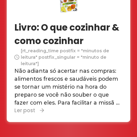
Livro: O que cozinhar &
como cozinhar
[rt_reading_time postfix = "minutos de
leitura" postfix_singular = "minuto de
leitura"]
Não adianta só acertar nas compras:
alimentos frescos e saudáveis podem
se tornar um mistério na hora do
preparo se você não souber o que
fazer com eles. Para facilitar a missã ...
Ler post