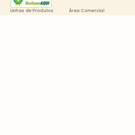
Linhas de Produtos
Área Comercial
Receitas
Contato Comercial
Blog
Boleto On-line
Canal de Denúncia
Transparência salarial
Comenta
Trabalhe na Bimbo
Contatos
0800 011 1938
Seg. a Sex.: 09h - 20h
consumidor@wickbold.com.br
Código de Conduta e Ética
LGPD