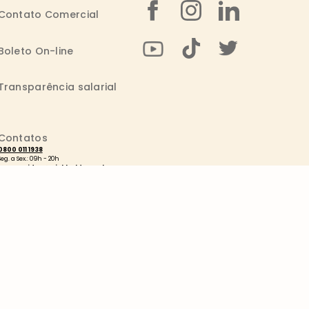
Contato Comercial
Boleto On-line
Transparência salarial
Contatos
0800 011 1938
Seg. a Sex.: 09h - 20h
consumidor@wickbold.com.br