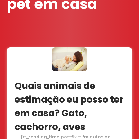
pet em casa
Quais animais de
estimação eu posso ter
em casa? Gato,
cachorro, aves
[rt_reading_time postfix = "minutos de