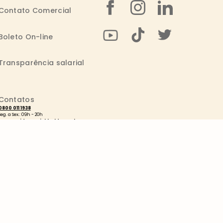
Contato Comercial
Boleto On-line
Transparência salarial
Contatos
0800 011 1938
Seg. a Sex.: 09h - 20h
consumidor@wickbold.com.br