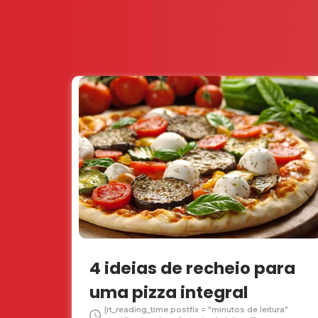
4 ideias de recheio para
uma pizza integral
[rt_reading_time postfix = "minutos de leitura"