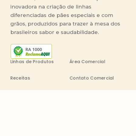
inovadora na criação de linhas
diferenciadas de pães especiais e com
grãos, produzidos para trazer à mesa dos
brasileiros sabor e saudabilidade.
RA 1000
Linhas de Produtos
Área Comercial
Receitas
Contato Comercial
Blog
Boleto On-line
Canal de Denúncia
Transparência salarial
Comenta
Trabalhe na Bimbo
Contatos