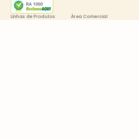
RA 1000
Linhas de Produtos
Área Comercial
Receitas
Contato Comercial
Blog
Boleto On-line
Canal de Denúncia
Transparência salarial
Comenta
Trabalhe na Bimbo
Contatos
0800 011 1938
Seg. a Sex.: 09h - 20h
consumidor@wickbold.com.br