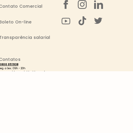
Contato Comercial
Boleto On-line
Transparência salarial
Contatos
0800 011 1938
Seg. a Sex.: 09h - 20h
consumidor@wickbold.com.br