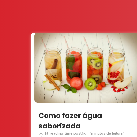
Como fazer água
saborizada
[rt_reading_time postfix = "minutos de leitura"