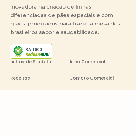
inovadora na criação de linhas
diferenciadas de pães especiais e com
grãos, produzidos para trazer à mesa dos
brasileiros sabor e saudabilidade.
RA 1000
Linhas de Produtos
Área Comercial
Receitas
Contato Comercial
Blog
Boleto On-line
Canal de Denúncia
Transparência salarial
Comenta
Trabalhe na Bimbo
Contatos