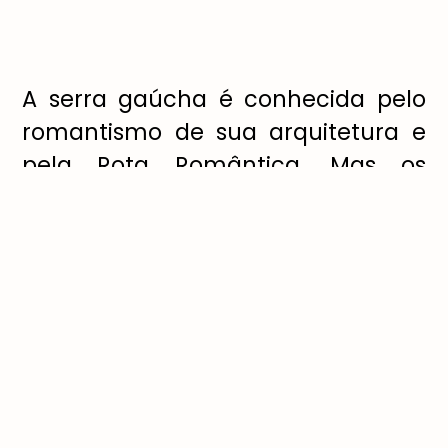
A serra gaúcha é conhecida pelo
romantismo de sua arquitetura e
pela Rota Romântica. Mas os
destinos gaúchos também
reservam muitas opções de
programas entre amigos. As
cidades mais conhecidas são
Gramado e Canela, que lembram
a Europa. Nelas você encontrará
paisagens de montanhas
estonteantes, lojas descoladas,