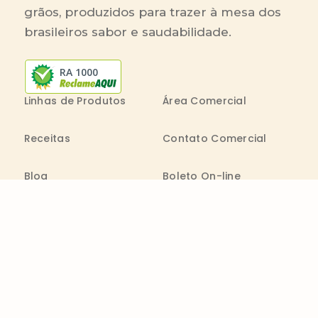
grãos, produzidos para trazer à mesa dos
brasileiros sabor e saudabilidade.
RA 1000
Linhas de Produtos
Área Comercial
Receitas
Contato Comercial
Blog
Boleto On-line
Canal de Denúncia
Transparência salarial
Comenta
Trabalhe na Bimbo
Contatos
0800 011 1938
Seg. a Sex.: 09h - 20h
consumidor@wickbold.com.br