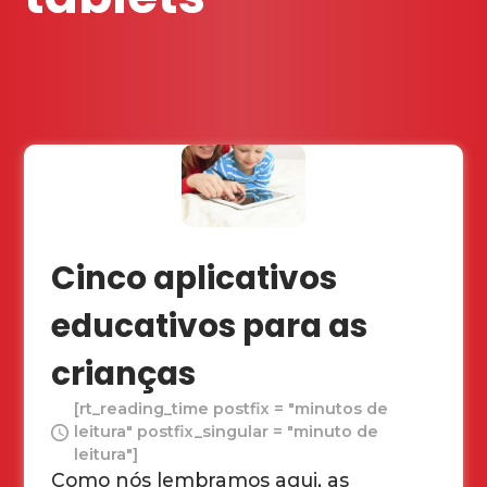
Cinco aplicativos
educativos para as
crianças
[rt_reading_time postfix = "minutos de
leitura" postfix_singular = "minuto de
leitura"]
Como nós lembramos aqui, as