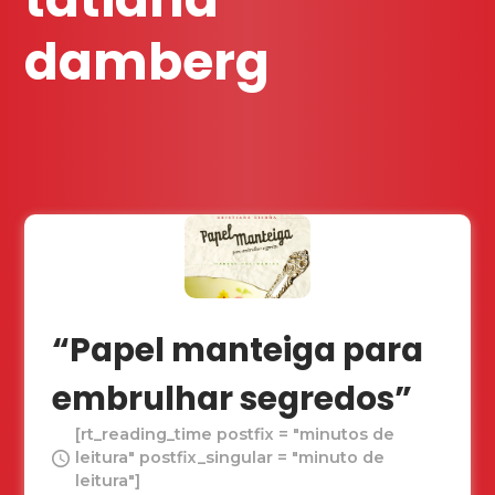
damberg
“Papel manteiga para
embrulhar segredos”
[rt_reading_time postfix = "minutos de
leitura" postfix_singular = "minuto de
leitura"]