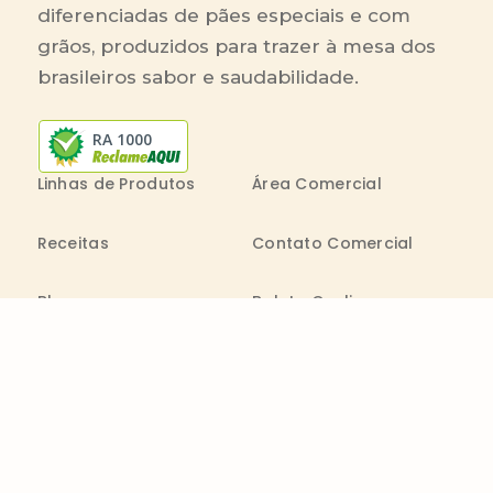
diferenciadas de pães especiais e com
grãos, produzidos para trazer à mesa dos
brasileiros sabor e saudabilidade.
RA 1000
Linhas de Produtos
Área Comercial
Receitas
Contato Comercial
Blog
Boleto On-line
Canal de Denúncia
Transparência salarial
Comenta
Trabalhe na Bimbo
Contatos
0800 011 1938
Seg. a Sex.: 09h - 20h
consumidor@wickbold.com.br