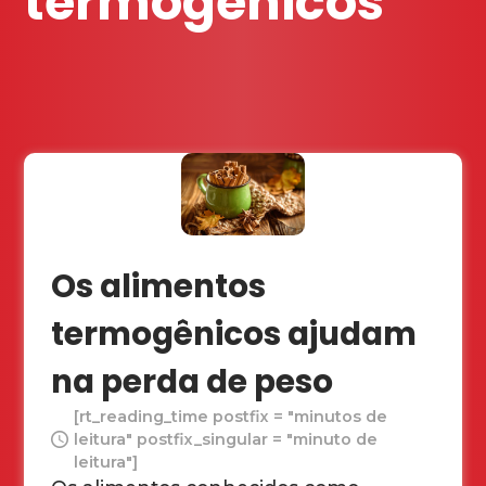
termogênicos
Os alimentos
termogênicos ajudam
na perda de peso
[rt_reading_time postfix = "minutos de
leitura" postfix_singular = "minuto de
leitura"]