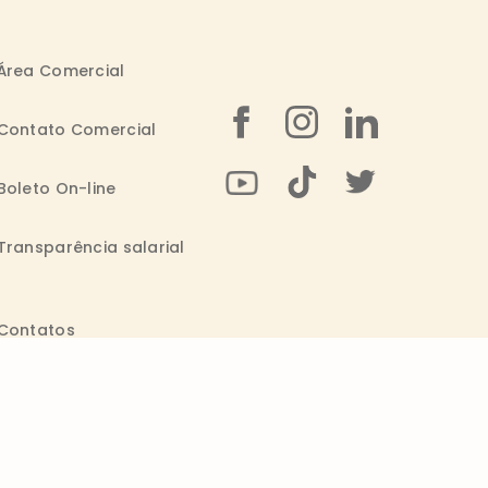
Área Comercial
Contato Comercial
Boleto On-line
Transparência salarial
Contatos
0800 011 1938
Seg. a Sex.: 09h - 20h
consumidor@wickbold.com.br