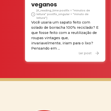
veganos
[rt_reading_time postfix = "minutos de
leitura" postfix_singular = "minuto de
leitura"]
Você usaria um sapato feito com
solado de borracha 100% reciclado? E
que fosse feito com a reutilização de
roupas vintages que,
invariavelmente, iriam para o lixo?
Pensando em ...
Ler post