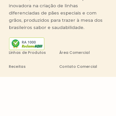
inovadora na criação de linhas
diferenciadas de pães especiais e com
grãos, produzidos para trazer à mesa dos
brasileiros sabor e saudabilidade.
RA 1000
Linhas de Produtos
Área Comercial
Receitas
Contato Comercial
Blog
Boleto On-line
Canal de Denúncia
Transparência salarial
Comenta
Trabalhe na Bimbo
Contatos