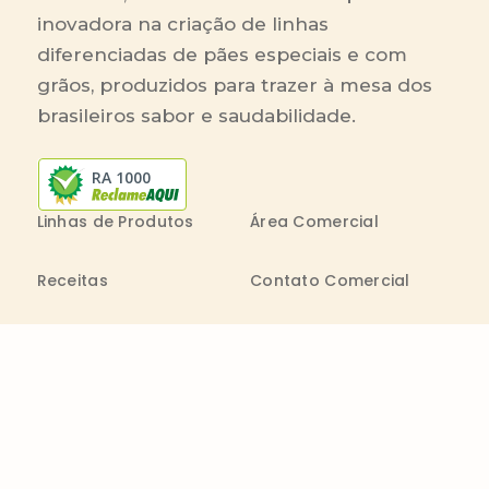
inovadora na criação de linhas
diferenciadas de pães especiais e com
grãos, produzidos para trazer à mesa dos
brasileiros sabor e saudabilidade.
RA 1000
Linhas de Produtos
Área Comercial
Receitas
Contato Comercial
Blog
Boleto On-line
Canal de Denúncia
Transparência salarial
Comenta
Trabalhe na Bimbo
Contatos