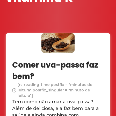
Comer uva-passa faz
bem?
[rt_reading_time postfix = "minutos de
leitura" postfix_singular = "minuto de
leitura"]
Tem como não amar a uva-passa?
Além de deliciosa, ela faz bem para a
saúde e ainda combina com