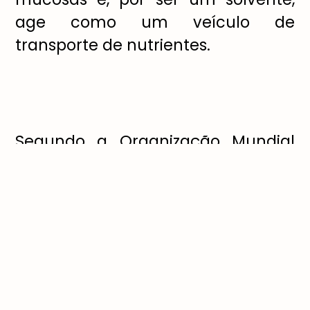
age como um veículo de
transporte de nutrientes.
Segundo a Organização Mundial
de Saúde (OMS) a ingestão
mínima diária deve ser de dois
litros de água para a manutenção
do corpo hidratado e saudável, o
que equivale a de oito a dez copos
ao dia e para as crianças de
quatro a seis copos ao dia. Apesar