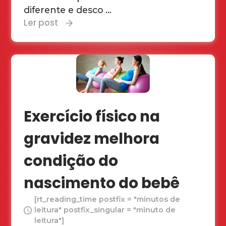
diferente e desco ...
Ler post
Exercício físico na
gravidez melhora
condição do
nascimento do bebê
[rt_reading_time postfix = "minutos de
leitura" postfix_singular = "minuto de
leitura"]