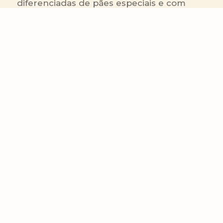
diferenciadas de pães especiais e com
grãos, produzidos para trazer à mesa dos
brasileiros sabor e saudabilidade.
RA 1000
Linhas de Produtos
Área Comercial
Receitas
Contato Comercial
Blog
Boleto On-line
Canal de Denúncia
Transparência salarial
Comenta
Trabalhe na Bimbo
Contatos