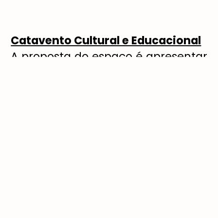
Catavento Cultural e Educacional
A proposta do espa
ç
o
é
apresentar
a ci
ê
ncia de forma instigante para
crian
ç
as, jovens e adultos.
Informa
çã
o e divers
ã
o estar
ã
o
juntas para quem visitar as
instala
çõ
es do Catavento na
capital paulista.
Visita
çã
o:
de ter
ç
a a domingo, das
09h
à
s 16h.
Ingressos:
variam de R$ 3,00 a R$
6,00.