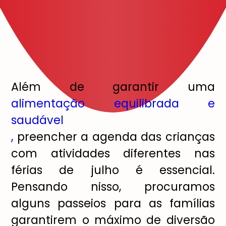
Al
é
m de garantir uma
alimentação equilibrada e
saudável
,
preencher a agenda das crian
ç
as
com atividades diferentes nas
f
é
rias de julho
é
essencial.
Pensando nisso, procuramos
alguns passeios para as fam
í
lias
garantirem o m
á
ximo de divers
ã
o