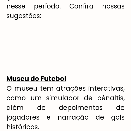
nesse per
í
odo. Confira nossas
sugest
õ
es:
Museu do Futebol
O museu tem atra
çõ
es interativas,
como um simulador de p
ê
naltis,
al
é
m de depoimentos de
jogadores e narra
çã
o de gols
hist
ó
ricos.