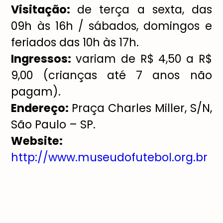
Visita
çã
o:
de ter
ç
a a sexta, das
09h
à
s 16h / s
á
bados, domingos e
feriados das 10h
à
s 17h.
Ingressos:
variam de R$ 4,50 a R$
9,00 (crian
ç
as at
é
7 anos n
ã
o
pagam).
Endere
ç
o:
Pra
ç
a Charles Miller, S/N,
S
ã
o Paulo
–
SP.
Website:
http://www.museudofutebol.org.br