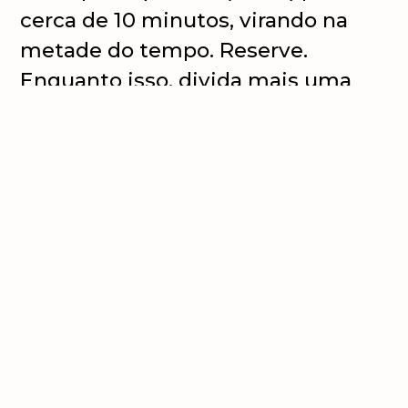
cerca de 10 minutos, virando na
metade do tempo. Reserve.
Enquanto isso, divida mais uma
tira do pão utilizando um cortador
de biscoitos no formato que
desejar. Empane os pedaços e
leve-os ao forno da mesma
maneira.
Em seguida, faça os recheios
do pavê:
Junte o doce de leite com as
amêndoas e com uma caixa de
creme de leite, até formar uma