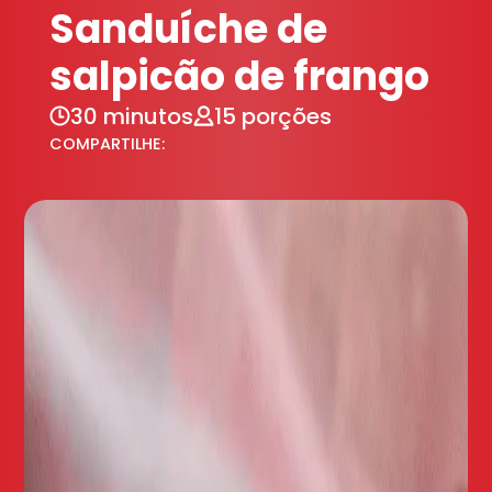
Sanduíche de
salpicão de frango
30 minutos
15 porções
COMPARTILHE: