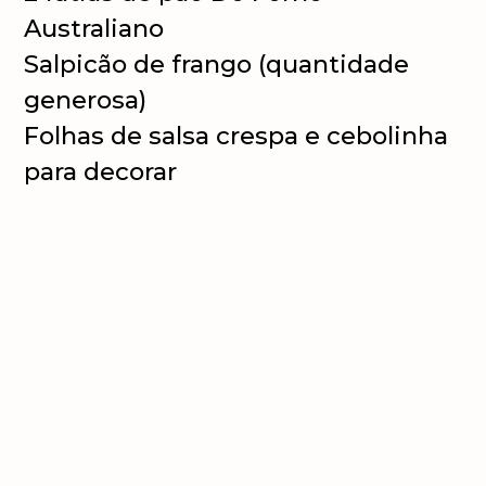
Australiano
Salpicão de frango (quantidade
generosa)
Folhas de salsa crespa e cebolinha
para decorar
Modo de Preparo:
Salpicão de Frango:
Em uma tigela, misture o frango, a
cenoura, a maçã e as uvas-passas