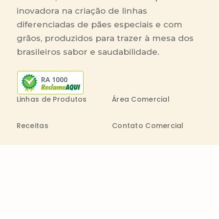
inovadora na criação de linhas
diferenciadas de pães especiais e com
grãos, produzidos para trazer à mesa dos
brasileiros sabor e saudabilidade.
RA 1000
Linhas de Produtos
Área Comercial
Receitas
Contato Comercial
Blog
Boleto On-line
Canal de Denúncia
Transparência salarial
Comenta
Trabalhe na Bimbo
Contatos