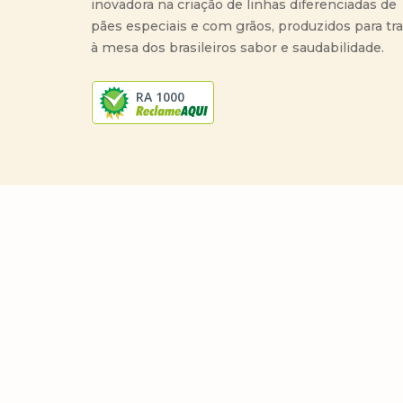
inovadora na criação de linhas diferenciadas de
pães especiais e com grãos, produzidos para tr
à mesa dos brasileiros sabor e saudabilidade.
RA 1000
Copyright 2023 Wickbold© . Todos os direitos