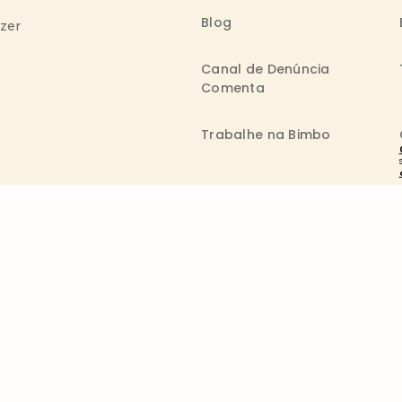
Blog
azer
Canal de Denúncia
Comenta
Trabalhe na Bimbo
 reservados. A marca Wickbold pertence ao Grupo Bimbo