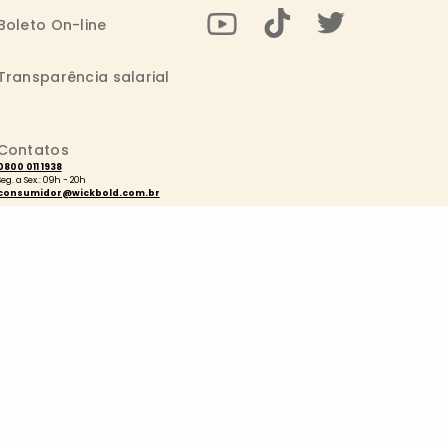
Boleto On-line
Transparência salarial
Contatos
0800 011 1938
Seg. a Sex.: 09h - 20h
consumidor@wickbold.com.br
Código de Conduta e Ética
LGPD