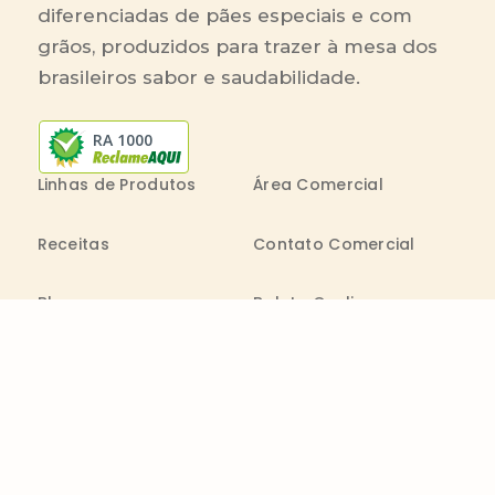
diferenciadas de pães especiais e com
grãos, produzidos para trazer à mesa dos
brasileiros sabor e saudabilidade.
RA 1000
Linhas de Produtos
Área Comercial
Receitas
Contato Comercial
Blog
Boleto On-line
Canal de Denúncia
Transparência salarial
Comenta
Trabalhe na Bimbo
Contatos
0800 011 1938
Seg. a Sex.: 09h - 20h
consumidor@wickbold.com.br