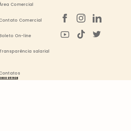
Área Comercial
Contato Comercial
Boleto On-line
Transparência salarial
Contatos
0800 011 1938
Seg. a Sex.: 09h - 20h
consumidor@wickbold.com.br