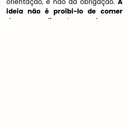
orientação, e não da obrigação.
A
ideia não é
proibi-lo de comer
doces ou alimentos gordurosos,
mas sim fazer com que ele
entenda a importância de cada
elemento do cardápio
.
2. A criança tem dificuldades para
se alimentar? Segundo Adriana, na