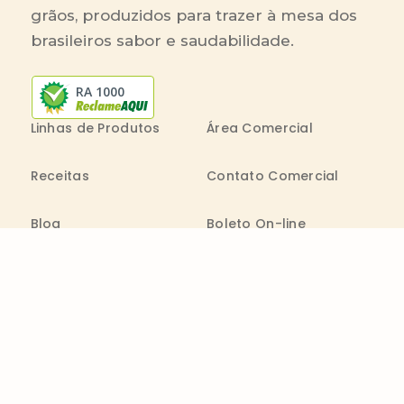
grãos, produzidos para trazer à mesa dos
brasileiros sabor e saudabilidade.
RA 1000
Linhas de Produtos
Área Comercial
Receitas
Contato Comercial
Blog
Boleto On-line
Canal de Denúncia
Transparência salarial
Comenta
Trabalhe na Bimbo
Contatos
0800 011 1938
Seg. a Sex.: 09h - 20h
consumidor@wickbold.com.br