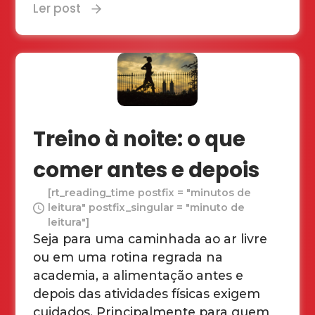
Ler post
Treino à noite: o que
comer antes e depois
[rt_reading_time postfix = "minutos de
leitura" postfix_singular = "minuto de
leitura"]
Seja para uma caminhada ao ar livre
ou em uma rotina regrada na
academia, a alimentação antes e
depois das atividades físicas exigem
cuidados. Principalmente para quem