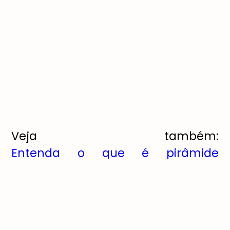
Veja também:
Entenda o que é pirâmide
alimentar
Qual é a importância
do esporte na vida das