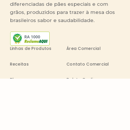
diferenciadas de pães especiais e com
grãos, produzidos para trazer à mesa dos
brasileiros sabor e saudabilidade.
RA 1000
Linhas de Produtos
Área Comercial
Receitas
Contato Comercial
Blog
Boleto On-line
Canal de Denúncia
Transparência salarial
Comenta
Trabalhe na Bimbo
Contatos
0800 011 1938
Seg. a Sex.: 09h - 20h
consumidor@wickbold.com.br